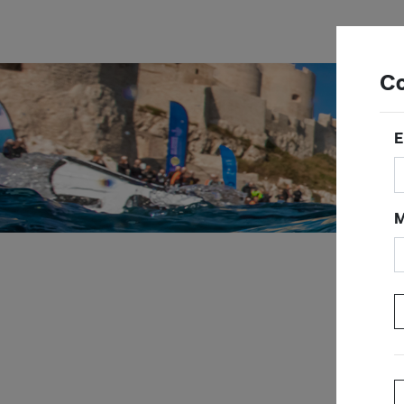
Co
E
M